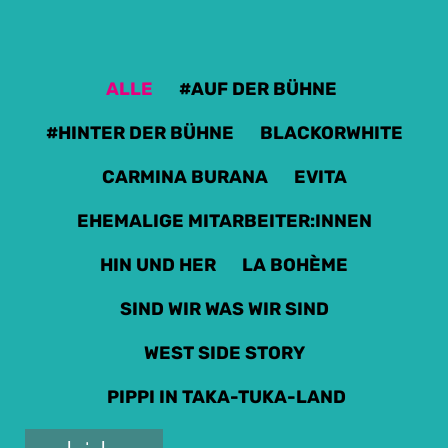
ALLE
#AUF DER BÜHNE
#HINTER DER BÜHNE
BLACKORWHITE
CARMINA BURANA
EVITA
EHEMALIGE MITARBEITER:INNEN
HIN UND HER
LA BOHÈME
SIND WIR WAS WIR SIND
WEST SIDE STORY
PIPPI IN TAKA-TUKA-LAND