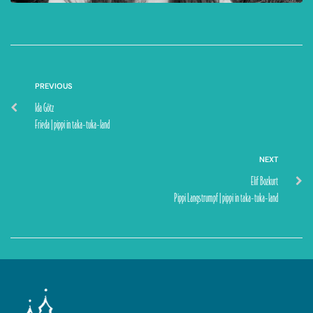
PREVIOUS
Ida Götz
Frieda | pippi in taka-tuka-land
NEXT
Elif Bozkurt
Pippi Langstrumpf | pippi in taka-tuka-land