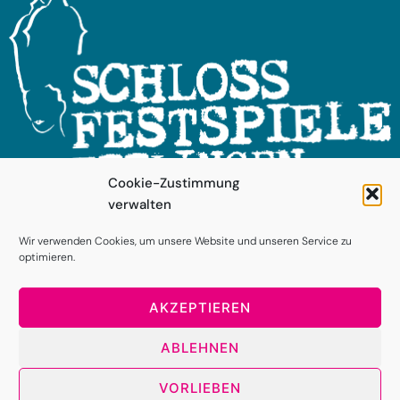
Cookie-Zustimmung
verwalten
FOLGEN SIE UNS!
Wir verwenden Cookies, um unsere Website und unseren Service zu
optimieren.
AKZEPTIEREN
ABLEHNEN
VORLIEBEN