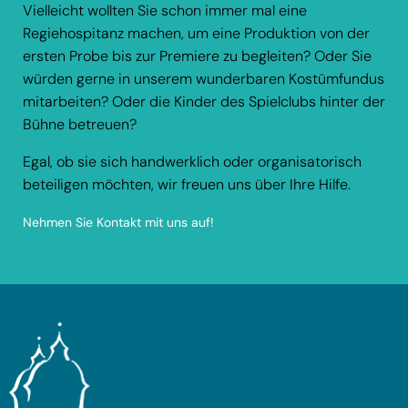
Vielleicht wollten Sie schon immer mal eine
Regiehospitanz machen, um eine Produktion von der
ersten Probe bis zur Premiere zu begleiten? Oder Sie
würden gerne in unserem wunderbaren Kostümfundus
mitarbeiten? Oder die Kinder des Spielclubs hinter der
Bühne betreuen?
Egal, ob sie sich handwerklich oder organisatorisch
beteiligen möchten, wir freuen uns über Ihre Hilfe.
Nehmen Sie Kontakt mit uns auf!