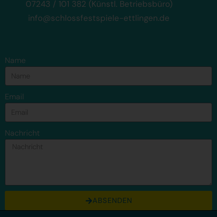
07243 / 101 382 (Künstl. Betriebsbüro)
info@schlossfestspiele-ettlingen.de
Name
Email
Nachricht
ABSENDEN