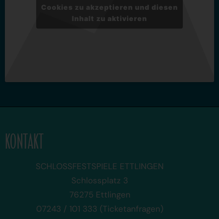
Cookies zu akzeptieren und diesen
Inhalt zu aktivieren
KONTAKT
SCHLOSSFESTSPIELE ETTLINGEN
Schlossplatz 3
76275 Ettlingen
07243 / 101 333 (Ticketanfragen)