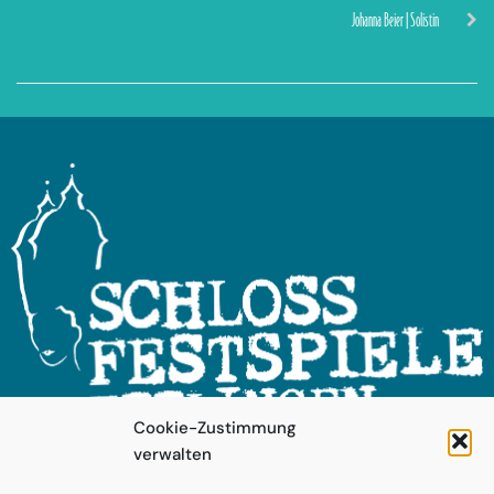
Johanna Beier | Solistin
Cookie-Zustimmung
verwalten
FOLGEN SIE UNS!