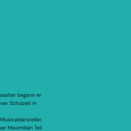
esalter begann er
er Schulzeit in
usicaldarsteller,
r Maximilian Teil