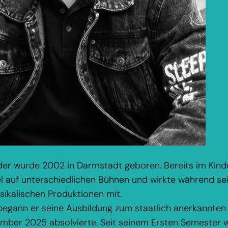
der wurde 2002 in Darmstadt geboren. Bereits im Kind
 auf unterschiedlichen Bühnen und wirkte während sein
ikalischen Produktionen mit.
egann er seine Ausbildung zum staatlich anerkannten M
mber 2025 absolvierte. Seit seinem Ersten Semester wa