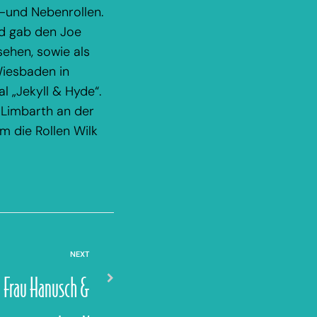
-und Nebenrollen.
nd gab den Joe
sehen, sowie als
Wiesbaden in
l „Jekyll & Hyde“.
 Limbarth an der
m die Rollen Wilk
NEXT
| Frau Hanusch &