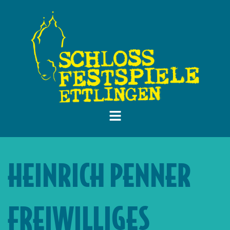
HEINRICH PENNER
FREIWILLIGES