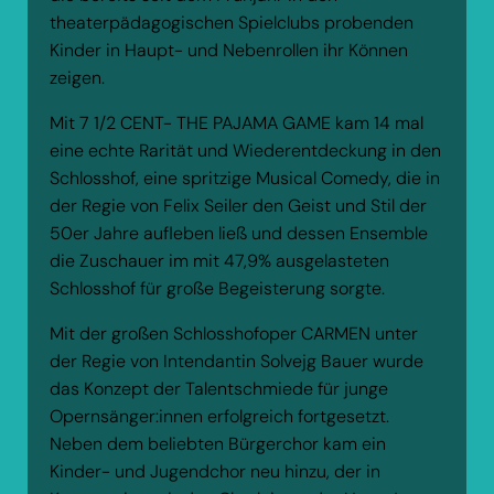
theaterpädagogischen Spielclubs probenden
Kinder in Haupt- und Nebenrollen ihr Können
zeigen.
Mit 7 1/2 CENT- THE PAJAMA GAME kam 14 mal
eine echte Rarität und Wiederentdeckung in den
Schlosshof, eine spritzige Musical Comedy, die in
der Regie von Felix Seiler den Geist und Stil der
50er Jahre aufleben ließ und dessen Ensemble
die Zuschauer im mit 47,9% ausgelasteten
Schlosshof für große Begeisterung sorgte.
Mit der großen Schlosshofoper CARMEN unter
der Regie von Intendantin Solvejg Bauer wurde
das Konzept der Talentschmiede für junge
Opernsänger:innen erfolgreich fortgesetzt.
Neben dem beliebten Bürgerchor kam ein
Kinder- und Jugendchor neu hinzu, der in