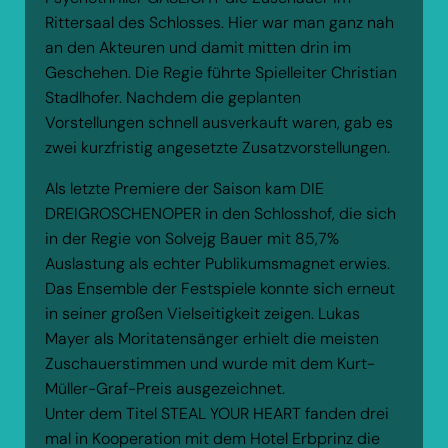
Rittersaal des Schlosses. Hier war man ganz nah
an den Akteuren und damit mitten drin im
Geschehen. Die Regie führte Spielleiter Christian
Stadlhofer. Nachdem die geplanten
Vorstellungen schnell ausverkauft waren, gab es
zwei kurzfristig angesetzte Zusatzvorstellungen.
Als letzte Premiere der Saison kam DIE
DREIGROSCHENOPER in den Schlosshof, die sich
in der Regie von Solvejg Bauer mit 85,7%
Auslastung als echter Publikumsmagnet erwies.
Das Ensemble der Festspiele konnte sich erneut
in seiner großen Vielseitigkeit zeigen. Lukas
Mayer als Moritatensänger erhielt die meisten
Zuschauerstimmen und wurde mit dem Kurt-
Müller-Graf-Preis ausgezeichnet.
Unter dem Titel STEAL YOUR HEART fanden drei
mal in Kooperation mit dem Hotel Erbprinz die