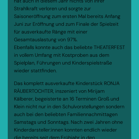
hat auch in diesem Jahr nichts von ihrer
Strahlkraft verloren und sorgte zur
Saisoneröffnung zum ersten Mal bereits Anfang
Juni zur Eröffnung und zum Finale der Spielzeit
für ausverkaufte Ränge mit einer
Gesamtauslastung von 97%.
Ebenfalls konnte auch das beliebte THEATERFEST
in vollem Umfang mit Kostproben aus dem
Spielplan, Führungen und Kinderspielstraße
wieder stattfinden.
Das komplett ausverkaufte Kinderstück RONJA
RÄUBERTOCHTER, inszeniert von Mirijam
Kälberer, begeisterte an 16 Terminen Groß und
Klein nicht nur in den Schulvorstellungen sondern
auch bei den beliebten Familiennachmittagen
Samstags und Sonntags. Nach zwei Jahren ohne
Kinderdarsteller:innen konnten endlich wieder
die bereits seit dem Frühjahr in den