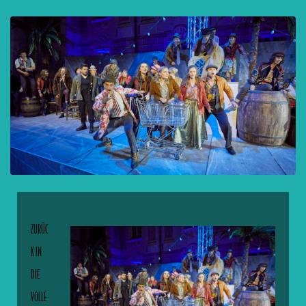
ZURÜC
K IN
DIE
VOLLE