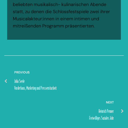
beliebten musikalisch- kulinarischen Abende
statt, zu denen die Schlossfestspiele zwei ihrer
Musicalakteur:innen in einem intimen und
mitreißenden Programm präsentierten.
PREVIOUS
Julia Seele
Vorderhaus, Marketing und Pressemitarbeit
NEXT
Heinrich Penner
Freiwilliges Soziales Jahr