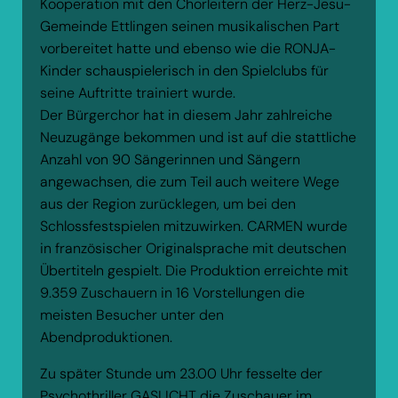
Kooperation mit den Chorleitern der Herz-Jesu-
Gemeinde Ettlingen seinen musikalischen Part
vorbereitet hatte und ebenso wie die RONJA-
Kinder schauspielerisch in den Spielclubs für
seine Auftritte trainiert wurde.
Der Bürgerchor hat in diesem Jahr zahlreiche
Neuzugänge bekommen und ist auf die stattliche
Anzahl von 90 Sängerinnen und Sängern
angewachsen, die zum Teil auch weitere Wege
aus der Region zurücklegen, um bei den
Schlossfestspielen mitzuwirken. CARMEN wurde
in französischer Originalsprache mit deutschen
Übertiteln gespielt. Die Produktion erreichte mit
9.359 Zuschauern in 16 Vorstellungen die
meisten Besucher unter den
Abendproduktionen.
Zu später Stunde um 23.00 Uhr fesselte der
Psychothriller GASLICHT die Zuschauer im