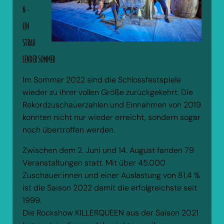
N –
EIN
STRAH
LENDER SOMMER
Im Sommer 2022 sind die Schlossfestspiele
wieder zu ihrer vollen Größe zurückgekehrt. Die
Rekordzuschauerzahlen und Einnahmen von 2019
konnten nicht nur wieder erreicht, sondern sogar
noch übertroffen werden.
Zwischen dem 2. Juni und 14. August fanden 79
Veranstaltungen statt. Mit über 45.000
Zuschauer:innen und einer Auslastung von 81,4 %
ist die Saison 2022 damit die erfolgreichste seit
1999.
Die Rockshow KILLERQUEEN aus der Saison 2021