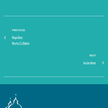
PREVIOUS
Megan Henry
Musetta | La Bohème
NEXT
bastian thurner