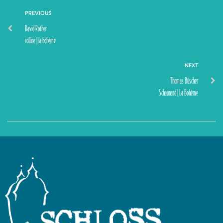
PREVIOUS
David Rother
colline | la bohème
NEXT
Thomas Büscher
Schaunard | La Bohème