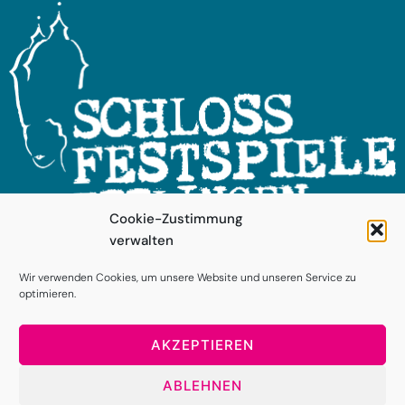
Cookie-Zustimmung
verwalten
FOLGEN SIE UNS!
Wir verwenden Cookies, um unsere Website und unseren Service zu
optimieren.
AKZEPTIEREN
ABLEHNEN