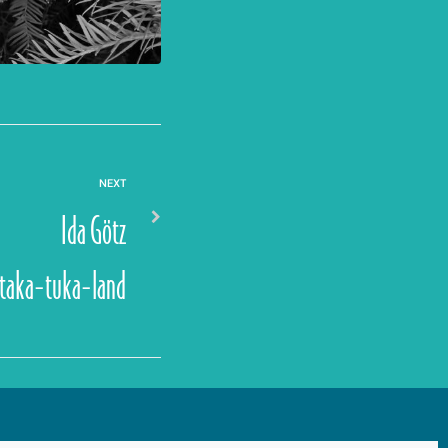
NEXT
Ida Götz
in taka-tuka-land