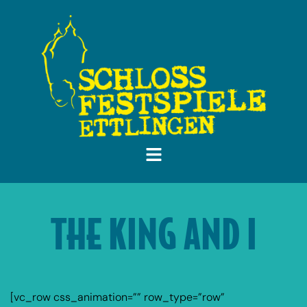
THE KING AND I
[vc_row css_animation=”” row_type=”row”