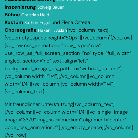
Inszenierung
Solvejg Bauer
Bühne
Christian Held
Kostüm
und Elena Ortega
Kathrin Engel
Choreografie
[/vc_column_text]
Hakan T. Aslan
[vc_empty_space height=”50px”][/vc_column][/vc_row]
[vc_row css_animation=”” row_type=”row”
use_row_as_full_screen_section=”no” type=”full_width”
angled_section=”no” text_align=”left”
background_image_as_pattern=”without_pattern”]
[vc_column width=”1/4″][/vc_column][vc_column
width=”1/4″][/vc_column][vc_column width=”1/4″]
[vc_column_text]
Mit freundlicher Unterstützung[/vc_column_text]
[/vc_column][vc_column width=”1/4″][vc_single_image
image=”3379″ img_size=”medium” alignment=”center”
qode_css_animation=””][vc_empty_space][/vc_column]
[/vc_row]