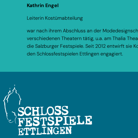
Kathrin Engel
Leiterin Kostümabteilung
war nach ihrem Abschluss an der Modedesignschu
verschiedenen Theatern tätig, u.a. am Thalia Th
die Salzburger Festspiele. Seit 2012 entwirft sie K
den Schlossfestspielen Ettlingen engagiert.