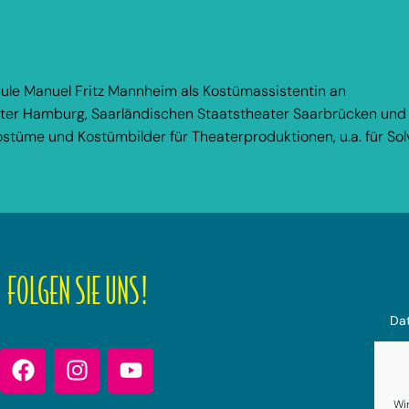
le Manuel Fritz Mannheim als Kostümassistentin an
eater Hamburg, Saarländischen Staatstheater Saarbrücken und 
ostüme und Kostümbilder für Theaterproduktionen, u.a. für Solve
FOLGEN SIE UNS!
Dat
Coo
Wi