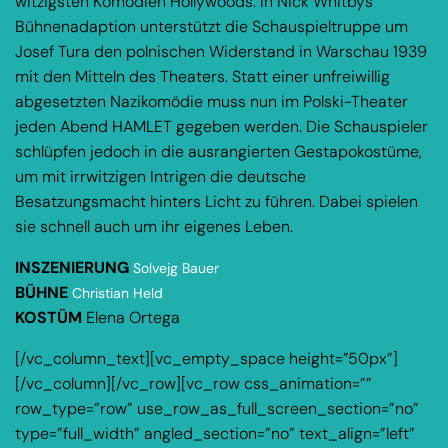
witzigsten Komödien Hollywoods. In Nick Whitbys
Bühnenadaption unterstützt die Schauspieltruppe um
Josef Tura den polnischen Widerstand in Warschau 1939
mit den Mitteln des Theaters. Statt einer unfreiwillig
abgesetzten Nazikomödie muss nun im Polski-Theater
jeden Abend HAMLET gegeben werden. Die Schauspieler
schlüpfen jedoch in die ausrangierten Gestapokostüme,
um mit irrwitzigen Intrigen die deutsche
Besatzungsmacht hinters Licht zu führen. Dabei spielen
sie schnell auch um ihr eigenes Leben.
INSZENIERUNG
Solvejg Bauer
BÜHNE
Christian Held
KOSTÜM
Elena Ortega
[/vc_column_text][vc_empty_space height=”50px”]
[/vc_column][/vc_row][vc_row css_animation=””
row_type=”row” use_row_as_full_screen_section=”no”
type=”full_width” angled_section=”no” text_align=”left”