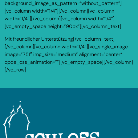
background_image_as_pattern=”without_pattern”]
[vc_column width=”1/4″][/vc_column][vc_column
width=”1/4″][/vc_column][vc_column width=”1/4″]
[vc_empty_space height=”90px”][vc_column_text]
Mit freundlicher Unterstützung[/vc_column_text]
[/vc_column][vc_column width=”1/4″][vc_single_image
image=”751″ img_size=”medium” alignment=”center”
qode_css_animation=””][vc_empty_space][/vc_column]
[/vc_row]