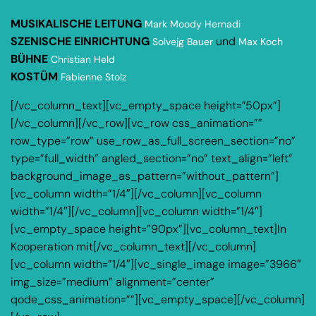
MUSIKALISCHE LEITUNG
Mark Moody Hernadi
SZENISCHE EINRICHTUNG
und
Solvejg Bauer
Max Koch
BÜHNE
Christian Held
KOSTÜM
Fabienne Stolz
[/vc_column_text][vc_empty_space height=”50px”]
[/vc_column][/vc_row][vc_row css_animation=””
row_type=”row” use_row_as_full_screen_section=”no”
type=”full_width” angled_section=”no” text_align=”left”
background_image_as_pattern=”without_pattern”]
[vc_column width=”1/4″][/vc_column][vc_column
width=”1/4″][/vc_column][vc_column width=”1/4″]
[vc_empty_space height=”90px”][vc_column_text]In
Kooperation mit[/vc_column_text][/vc_column]
[vc_column width=”1/4″][vc_single_image image=”3966″
img_size=”medium” alignment=”center”
qode_css_animation=””][vc_empty_space][/vc_column]