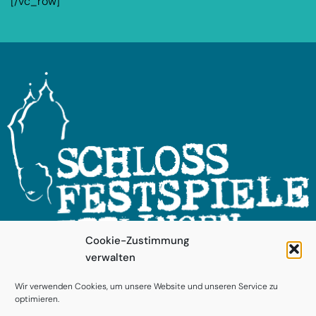
[/vc_row]
Cookie-Zustimmung
verwalten
FOLGEN SIE UNS!
Wir verwenden Cookies, um unsere Website und unseren Service zu
optimieren.