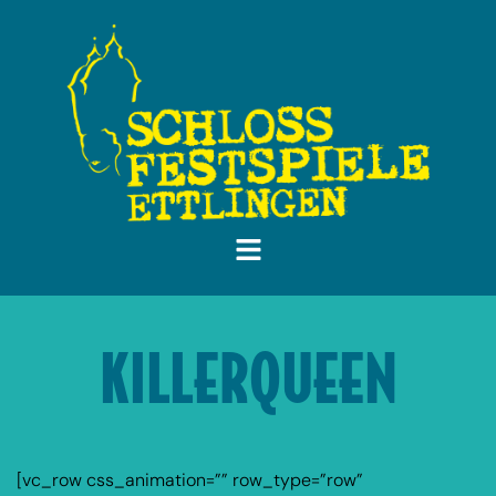
KILLERQUEEN
[vc_row css_animation=”” row_type=”row”