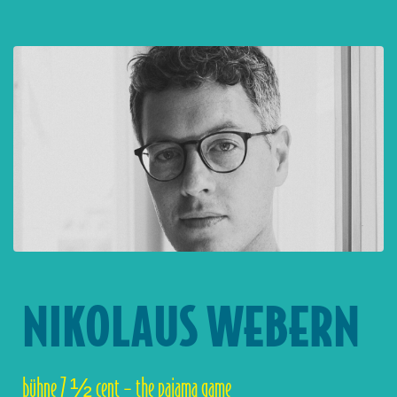
NIKOLAUS WEBERN
bühne 7 ½ cent – the pajama game