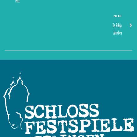
Max
NEXT
Tia Pikija
Ännchen