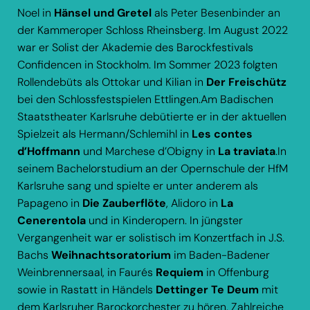
Noel in
Hänsel und Gretel
als Peter Besenbinder an
der Kammeroper Schloss Rheinsberg. Im August 2022
war er Solist der Akademie des Barockfestivals
Confidencen in Stockholm. Im Sommer 2023 folgten
Rollendebüts als Ottokar und Kilian in
Der Freischütz
bei den Schlossfestspielen Ettlingen.Am Badischen
Staatstheater Karlsruhe debütierte er in der aktuellen
Spielzeit als Hermann/Schlemihl in
Les contes
d’Hoffmann
und Marchese d’Obigny in
La traviata
.In
seinem Bachelorstudium an der Opernschule der HfM
Karlsruhe sang und spielte er unter anderem als
Papageno in
Die Zauberflöte
, Alidoro in
La
Cenerentola
und in Kinderopern. In jüngster
Vergangenheit war er solistisch im Konzertfach in J.S.
Bachs
Weihnachtsoratorium
im Baden-Badener
Weinbrennersaal, in Faurés
Requiem
in Offenburg
sowie in Rastatt in Händels
Dettinger Te Deum
mit
dem Karlsruher Barockorchester zu hören. Zahlreiche