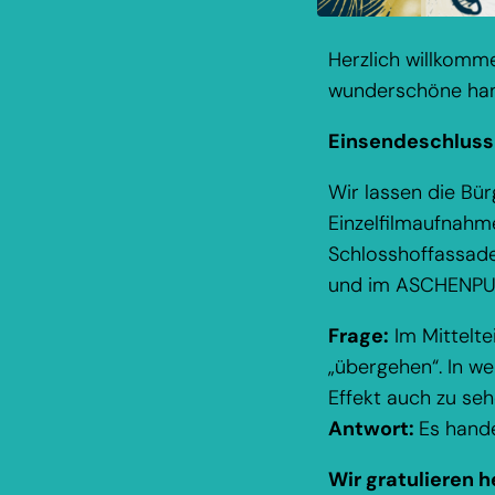
Herzlich willkomm
wunderschöne hand
Einsendeschluss 
Wir lassen die Bü
Einzelfilmaufnahme
Schlosshoffassade
und im ASCHENPUTT
Frage:
Im Mittelte
„übergehen“. In w
Effekt auch zu se
Antwort:
Es hande
Wir gratulieren 