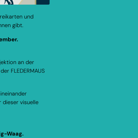
reikarten und
nen gibt.
zember.
jektion an der
in der FLEDERMAUS
 ineinander
dieser visuelle
nig-Waag.