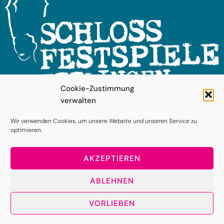
Cookie-Zustimmung
verwalten
FOLGEN SIE UNS!
Wir verwenden Cookies, um unsere Website und unseren Service zu
optimieren.
AKZEPTIEREN
ABLEHNEN
VORLIEBEN