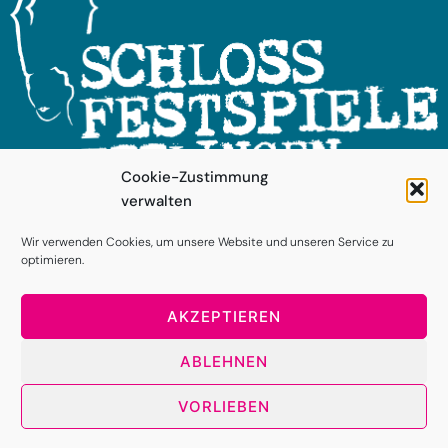
Cookie-Zustimmung
verwalten
FOLGEN SIE UNS!
Wir verwenden Cookies, um unsere Website und unseren Service zu
optimieren.
AKZEPTIEREN
ABLEHNEN
VORLIEBEN