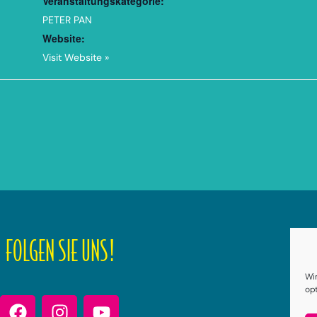
Veranstaltungskategorie:
PETER PAN
Website:
Visit Website »
FOLGEN SIE UNS!
Dat
Wi
op