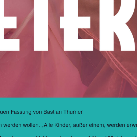
neuen Fassung von Bastian Thurner
sen werden wollen. „Alle Kinder, außer einem, werden er