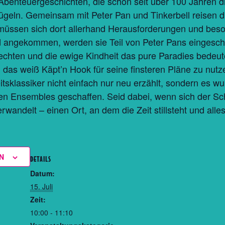
Abenteuergeschichten, die schon seit über 100 Jahren d
lügeln. Gemeinsam mit Peter Pan und Tinkerbell reis
üssen sich dort allerhand Herausforderungen und beso
 angekommen, werden sie Teil von Peter Pans eingesch
chten und die ewige Kindheit das pure Paradies bedeut
as weiß Käpt’n Hook für seine finsteren Pläne zu nutz
tsklassiker nicht einfach nur neu erzählt, sondern es wu
n Ensembles geschaffen. Seid dabei, wenn sich der Sc
andelt – einen Ort, an dem die Zeit stillsteht und alles
N
DETAILS
Datum:
15. Juli
Zeit:
10:00 - 11:10