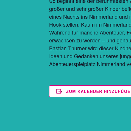
So beginnt eine der berühmtesten 
großer und sehr großer Kinder bef
eines Nachts ins Nimmerland und m
Hook stellen. Kaum im Nimmerland
Während für manche Abenteuer, Fe
erwachsen zu werden – und genau d
Bastian Thurner wird dieser Kindhei
Ideen und Gedanken unseres junge
Abenteuerspielplatz Nimmerland verw
ZUM KALENDER HINZUFÜGE