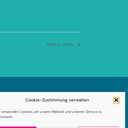
Black or White
Impressum
Cookie-Zustimmung verwalten
enschutzerklärung
r verwenden Cookies, um unsere Website und unseren Service zu
timieren.
AGB