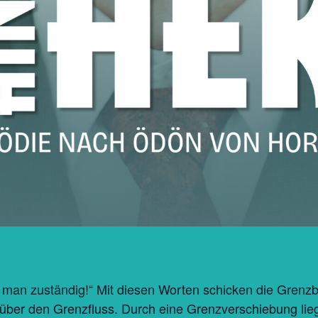
st man zuständig!“ Mit diesen Worten schicken die Gren
 über den Grenzfluss. Durch eine Grenzverschiebung lie