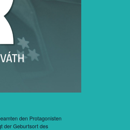
zbeamten den Protagonisten
gt der Geburtsort des