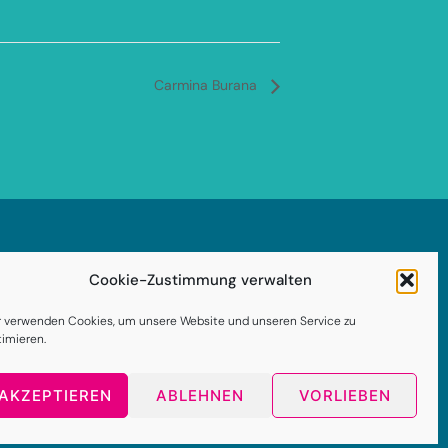
Carmina Burana
Impressum
Cookie-Zustimmung verwalten
enschutzerklärung
r verwenden Cookies, um unsere Website und unseren Service zu
timieren.
AGB
kie-Richtlinie (EU)
AKZEPTIEREN
ABLEHNEN
VORLIEBEN