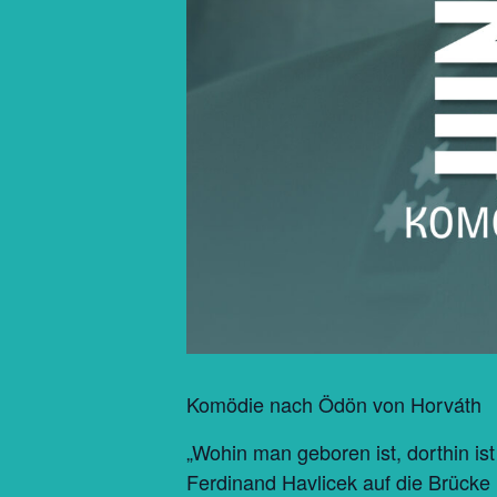
Komödie nach Ödön von Horváth
„Wohin man geboren ist, dorthin i
Ferdinand Havlicek auf die Brücke