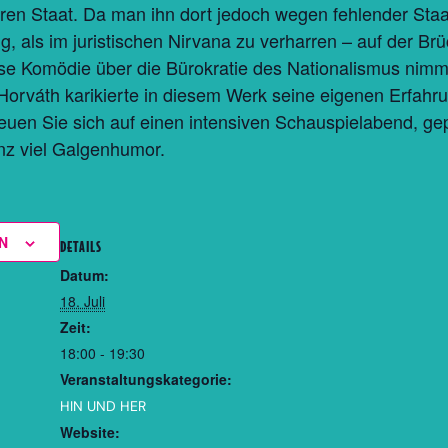
n Staat. Da man ihn dort jedoch wegen fehlender Staat
ig, als im juristischen Nirvana zu verharren – auf der Brü
se Komödie über die Bürokratie des Nationalismus nimmt
 Horváth karikierte in diesem Werk seine eigenen Erfah
uen Sie sich auf einen intensiven Schauspielabend, gep
nz viel Galgenhumor.
N
DETAILS
Datum:
18. Juli
Zeit:
18:00 - 19:30
Veranstaltungskategorie:
HIN UND HER
Website: