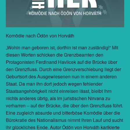
Komödie nach Ödön von Horváth
„Wohin man geboren ist, dorthin ist man zuständig!“ Mit
diesen Worten schicken die Grenzbeamten den
Protagonisten Ferdinand Havlicek auf die Brücke über
den Grenzfluss. Durch eine Grenzverschiebung liegt der
Geburtsort des Ausgewiesenen nun in einem anderen
Staat. Da man ihn dort jedoch wegen fehlender
Staatsangehörigkeit nicht einreisen lässt, bleibt ihm
nichts anderes übrig, als im juristischen Nirvana zu
verharren – auf der Brücke, die über den Grenzfluss führt.
Eine zugleich absurde und bitterböse Komödie über die
Bürokratie des Nationalismus nimmt ihren Lauf und sucht
ihr glückliches Ende. Autor Ödön von Horváth karikierte