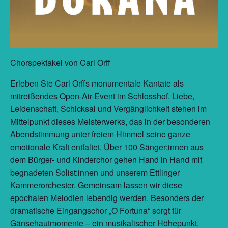
Chorspektakel von Carl Orff
Erleben Sie Carl Orffs monumentale Kantate als
mitreißendes Open-Air-Event im Schlosshof. Liebe,
Leidenschaft, Schicksal und Vergänglichkeit stehen im
Mittelpunkt dieses Meisterwerks, das in der besonderen
Abendstimmung unter freiem Himmel seine ganze
emotionale Kraft entfaltet. Über 100 Sänger:innen aus
dem Bürger- und Kinderchor gehen Hand in Hand mit
begnadeten Solist:innen und unserem Ettlinger
Kammerorchester. Gemeinsam lassen wir diese
epochalen Melodien lebendig werden. Besonders der
dramatische Eingangschor „O Fortuna“ sorgt für
Gänsehautmomente – ein musikalischer Höhepunkt.