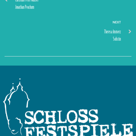
Jonathan Peachum
NEXT
Theresa Immerz
Solistin