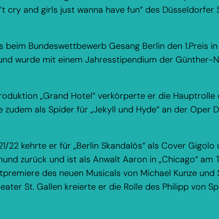
n’t cry and girls just wanna have fun“ des Düsseldorfe
 beim Bundeswettbewerb Gesang Berlin den 1.Preis in
und wurde mit einem Jahresstipendium der Günther-N
roduktion „Grand Hotel“ verkörperte er die Hauptrolle
 zudem als Spider für „Jekyll und Hyde“ an der Oper
021/22 kehrte er für „Berlin Skandalös“ als Cover Gigo
und zurück und ist als Anwalt Aaron in „Chicago“ am 
ltpremiere des neuen Musicals von Michael Kunze und 
ater St. Gallen kreierte er die Rolle des Philipp von S