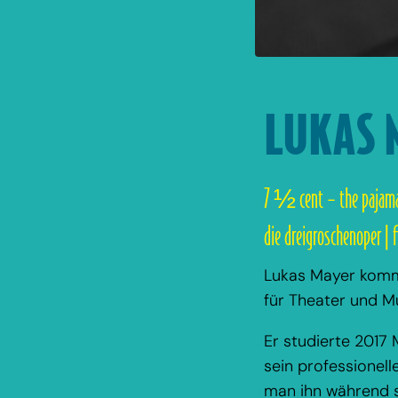
LUKAS 
7 ½ cent – the pajama
die dreigroschenoper | f
Lukas Mayer kommt
für Theater und M
Er studierte 2017 
sein professionel
man ihn während se