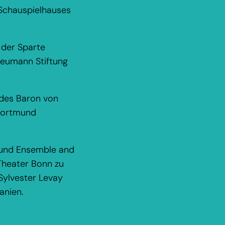
r Schauspielhauses
 der Sparte
eumann Stiftung
 des Baron von
 Dortmund
lo und Ensemble and
Theater Bonn zu
Sylvester Levay
panien.