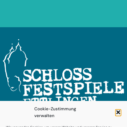
I
O
N
Cookie-Zustimmung
verwalten
FOLGEN SIE UNS!