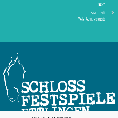
NEXT
Maram El Dsoki
Vocals | Dschinn, Sheherazade