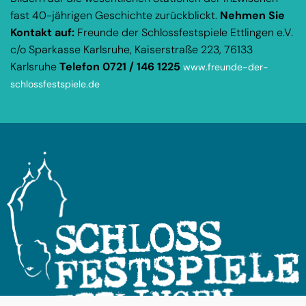
fast 40-jährigen Geschichte zurückblickt.
Nehmen Sie
Kontakt auf:
Freunde der Schlossfestspiele Ettlingen e.V.
c/o Sparkasse Karlsruhe, Kaiserstraße 223, 76133
Karlsruhe
Telefon 0721 / 146 1225
www.freunde-der-
schlossfestspiele.de