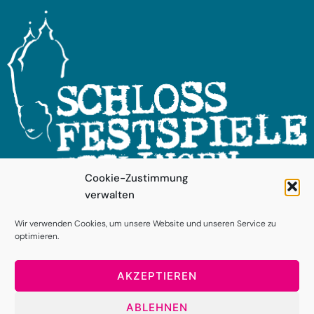
Cookie-Zustimmung
verwalten
FOLGEN SIE UNS!
Wir verwenden Cookies, um unsere Website und unseren Service zu
optimieren.
AKZEPTIEREN
ABLEHNEN