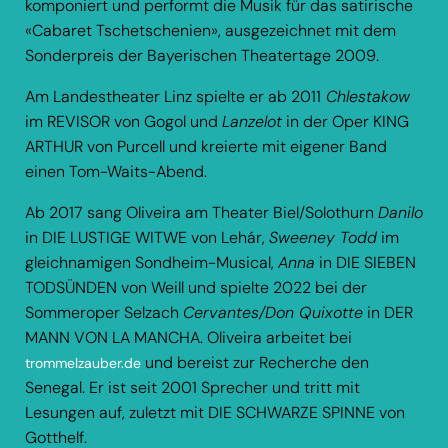
komponiert und performt die Musik für das satirische
«Cabaret Tschetschenien», ausgezeichnet mit dem
Sonderpreis der Bayerischen Theatertage 2009.
Am Landestheater Linz spielte er ab 2011
Chlestakow
im REVISOR von Gogol und
Lanzelot
in der Oper KING
ARTHUR von Purcell und kreierte mit eigener Band
einen Tom-Waits-Abend.
Ab 2017 sang Oliveira am Theater Biel/Solothurn
Danilo
in DIE LUSTIGE WITWE von Lehár,
Sweeney Todd
im
gleichnamigen Sondheim-Musical,
Anna
in DIE SIEBEN
TODSÜNDEN von Weill und spielte 2022 bei der
Sommeroper Selzach
Cervantes/Don Quixotte
in DER
MANN VON LA MANCHA. Oliveira arbeitet bei
und bereist zur Recherche den
trommelzauber.de
Senegal. Er ist seit 2001 Sprecher und tritt mit
Lesungen auf, zuletzt mit DIE SCHWARZE SPINNE von
Gotthelf.