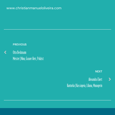
www.christianmanueloliveira.com
PREVIOUS
Otto Beckmann
Meister | Nino, Grauer Herr, Polizist
NEXT
Alexandra Ebert
Kantorka | Kassiopeia, Liliana, Managerin