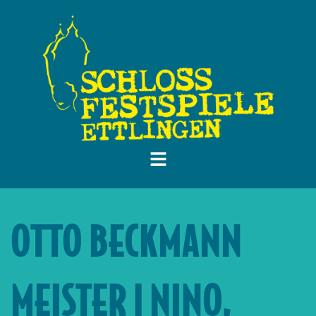
OTTO BECKMANN
MEISTER | NINO,