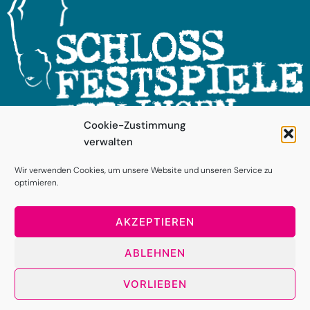
Cookie-Zustimmung
verwalten
FOLGEN SIE UNS!
Wir verwenden Cookies, um unsere Website und unseren Service zu
optimieren.
AKZEPTIEREN
ABLEHNEN
VORLIEBEN