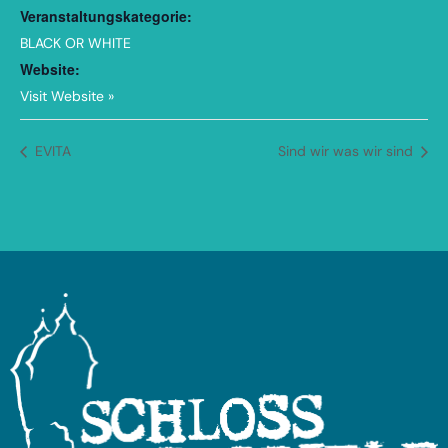
Veranstaltungskategorie:
BLACK OR WHITE
Website:
Visit Website »
EVITA
Sind wir was wir sind