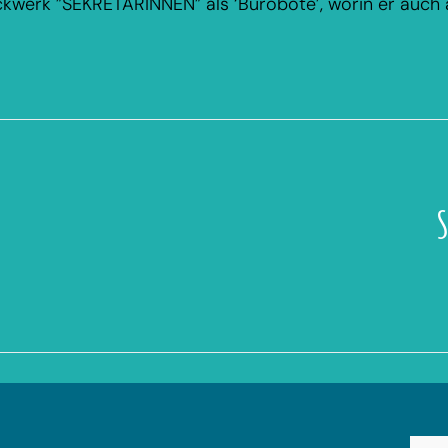
ckwerk ”SEKRETÄRINNEN” als ‘Bürobote’, worin er auch 
S