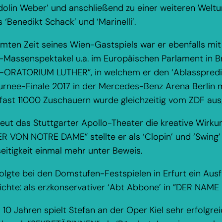
dolin Weber’ und anschließend zu einer weiteren Weltu
‘Benedikt Schack’ und ‘Marinelli’.
ten Zeit seines Wien-Gastspiels war er ebenfalls mi
-Massenspektakel u.a. im Europäischen Parlament in Br
-ORATORIUM LUTHER”, in welchem er den ‘Ablasspredig
urnee-Finale 2017 in der Mercedes-Benz Arena Berlin
fast 11000 Zuschauern wurde gleichzeitig vom ZDF ausg
ut das Stuttgarter Apollo-Theater die kreative Wirkun
 VON NOTRE DAME” stellte er als ‘Clopin’ und ‘Swing’
seitigkeit einmal mehr unter Beweis.
gte bei den Domstufen-Festspielen in Erfurt ein Ausfl
hichte: als erzkonservativer ‘Abt Abbone’ in ”DER NAME
10 Jahren spielt Stefan an der Oper Kiel sehr erfolgre