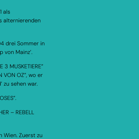
 als
s alternierenden
04 drei Sommer in
p von Mainz’.
DIE 3 MUSKETIERE”
N VON OZ”, wo er
’ zu sehen war.
MOSES”.
THER – REBELL
n Wien. Zuerst zu