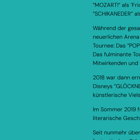
”MOZART!” als ‘Fri
”SCHIKANEDER” als 
Während der gesam
neuerlichen Arena
Tournee: Das ”POP
Das fulminante To
Mitwirkenden und 
2018 war dann erne
Disneys ”GLÖCKNER
künstlerische Viel
Im Sommer 2019 fol
literarische Gesc
Seit nunmehr über 