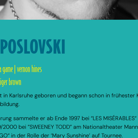
 POSLOVSKI
 game | vernon hines
tiger brown
st in Karlsruhe geboren und begann schon in frühester 
bildung.
rung sammelte er ab Ende 1997 bei “LES MISÉRABLES“ i
9/2000 bei ”SWEENEY TODD” am Nationaltheater Mannh
O“ in der Rolle der ‘Mary Sunshine’ auf Tournee.