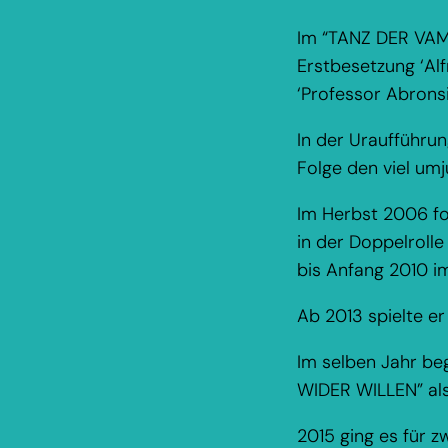
Im “TANZ DER VAMP
Erstbesetzung ‘Al
‘Professor Abronsi
In der Uraufführu
Folge den viel umj
Im Herbst 2006 fo
in der Doppelroll
bis Anfang 2010 im
Ab 2013 spielte er
Im selben Jahr be
WIDER WILLEN” als 
2015 ging es für z