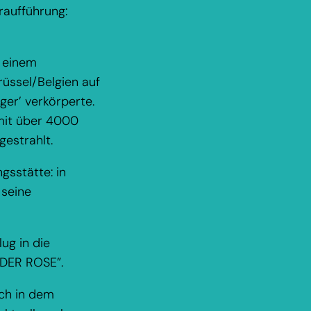
raufführung:
t einem
üssel/Belgien auf
er’ verkörperte.
 mit über 4000
estrahlt.
gsstätte: in
 seine
ug in die
 DER ROSE”.
ich in dem