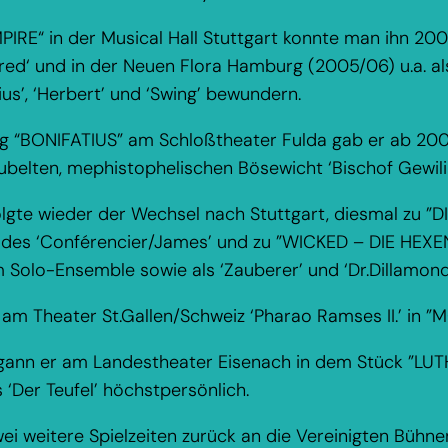
IRE“ in der Musical Hall Stuttgart konnte man ihn 2001
fred‘ und in der Neuen Flora Hamburg (2005/06) u.a. al
us’, ‘Herbert’ und ‘Swing’ bewundern.
ng “BONIFATIUS” am Schloßtheater Fulda gab er ab 20
ubelten, mephistophelischen Bösewicht ‘Bischof Gewili
lgte wieder der Wechsel nach Stuttgart, diesmal zu ”
e des ‘Conférencier/James’ und zu ”WICKED – DIE HEXE
 Solo-Ensemble sowie als ‘Zauberer’ und ‘Dr.Dillamond
 am Theater St.Gallen/Schweiz ‘Pharao Ramses II.’ in ”
gann er am Landestheater Eisenach in dem Stück ”LU
‘Der Teufel’ höchstpersönlich.
wei weitere Spielzeiten zurück an die Vereinigten Bühne