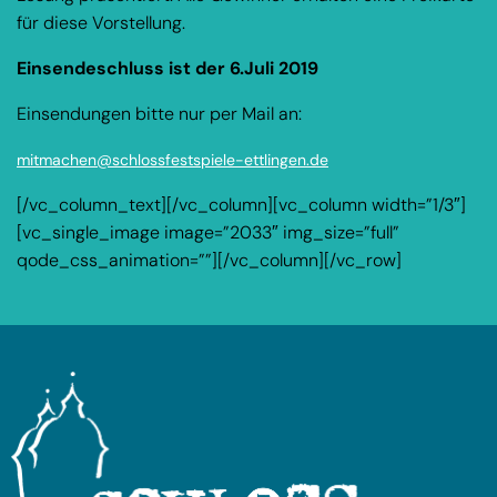
für diese Vorstellung.
Einsendeschluss ist der 6.Juli 2019
Einsendungen bitte nur per Mail an:
mitmachen@schlossfestspiele-ettlingen.de
[/vc_column_text][/vc_column][vc_column width=”1/3″]
[vc_single_image image=”2033″ img_size=”full”
qode_css_animation=””][/vc_column][/vc_row]