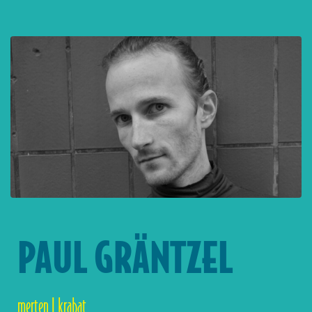
PAUL GRÄNTZEL
merten | krabat