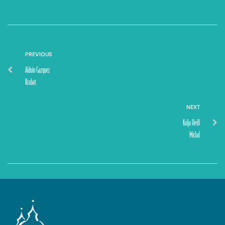
PREVIOUS
Alduin Gazquez
Krabat
NEXT
Kolja Heiß
Michal