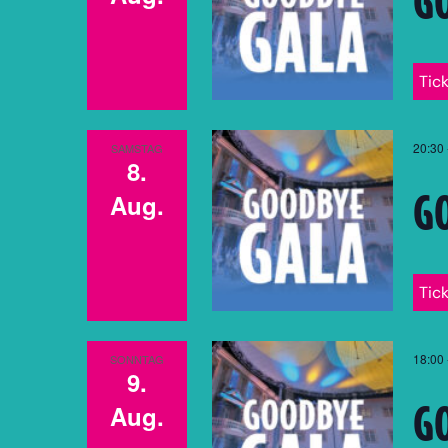
Tic
20:30
SAMSTAG
8.
G
Aug.
Tic
18:00
SONNTAG
9.
G
Aug.