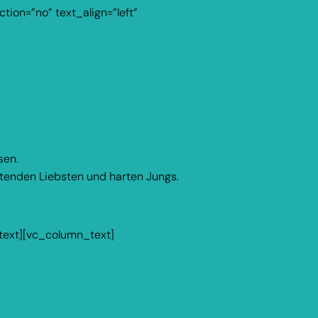
ion=”no” text_align=”left”
sen.
tenden Liebsten und harten Jungs.
_text][vc_column_text]