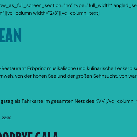
_as_full_screen_section=”no” type=”full_width” angled_sect
”][vc_column width=”2/3″][vc_column_text]
CEAN
-Restaurant Erbprinz musikalische und kulinarische Leckerbis
nweh, von der hohen See und der großen Sehnsucht, von war
lungstag als Fahrkarte im gesamten Netz des KVV.[/vc_column
-
22:30
OODBYE GALA