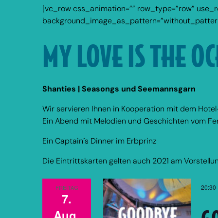
[vc_row css_animation=”” row_type=”row” use_row
background_image_as_pattern=”without_pattern
MY LOVE IS THE O
Shanties | Seasongs und Seemannsgarn
Wir servieren Ihnen in Kooperation mit dem Hotel
Ein Abend mit Melodien und Geschichten vom Fer
Ein Captain´s Dinner im Erbprinz
Die Eintrittskarten gelten auch 2021 am Vorstel
20:30
FREITAG
7.
G
Aug.