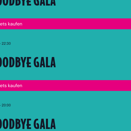
kets kaufen
-
22:30
OODBYE GALA
kets kaufen
-
20:00
OODBYE GALA