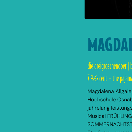
MAGDAL
die dreigroschenoper | 
7 ½ cent – the pajama
Magdalena Allgaie
Hochschule Osnabrü
jahrelang leistun
Musical FRÜHLING
SOMMERNACHTSTRAU