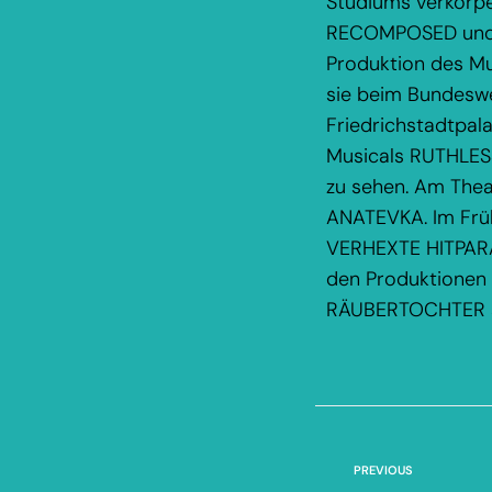
Studiums verkörpe
RECOMPOSED und e
Produktion des Mu
sie beim Bundesw
Friedrichstadtpala
Musicals RUTHLESS
zu sehen. Am Theat
ANATEVKA. Im Früh
VERHEXTE HITPARAD
den Produktione
RÄUBERTOCHTER a
PREVIOUS