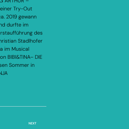
ING ARTHUR –
einer Try-Out
ca. 2019 gewann
nd durfte im
Erstaufführung des
ristian Stadlhofer
va im Musical
ion BIBI&TINA– DIE
iesen Sommer in
NJA
NEXT