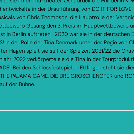
rte sie im emma-theater Osnabrück die Philidel in K
ntwickelte in der Uraufführung von DO IT FOR LOVE, 
sicals von Chris Thompson, die Hauptrolle der Veroni
ettbewerb Gesang den 3. Preis im Hauptwettbewerb u
st in Berlin auftreten. 2020 war sie in der deutschen 
! in der Rolle der Tina Denmark unter der Regie von Ch
er Hagen spielt sie seit der Spielzeit 2021/22 die Cha
jahr 2022 verkörperte sie die Tina in der Tourprodukt
E!. Bei den Schlossfestspielen Ettlingen steht sie d
n THE PAJAMA GAME, DIE DREIGROSCHENOPER und RO
uf der Bühne.