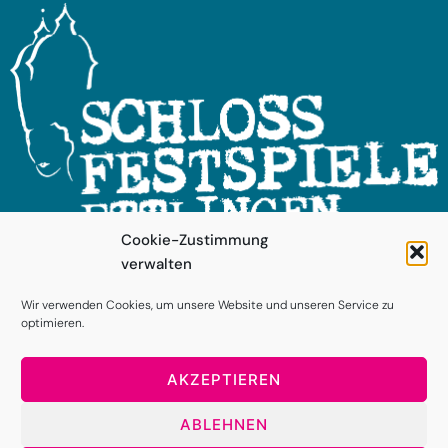
Cookie-Zustimmung
verwalten
FOLGEN SIE UNS!
Wir verwenden Cookies, um unsere Website und unseren Service zu
optimieren.
AKZEPTIEREN
ABLEHNEN