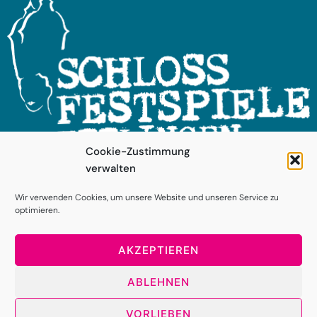
Cookie-Zustimmung
verwalten
FOLGEN SIE UNS!
Wir verwenden Cookies, um unsere Website und unseren Service zu
optimieren.
AKZEPTIEREN
ABLEHNEN
VORLIEBEN