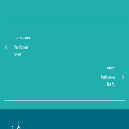
PREVIOUS
Ben Wormser
Gitarre
NEXT
Jessica Jancen
Live Act