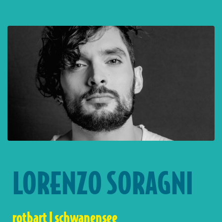
LORENZO SORAGNI
rotbart | schwanensee