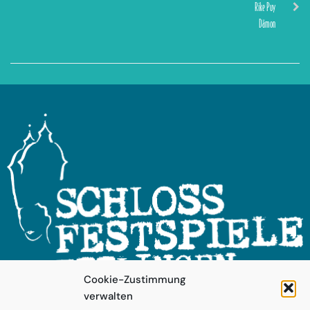
Rike Puy
Dämon
Cookie-Zustimmung
verwalten