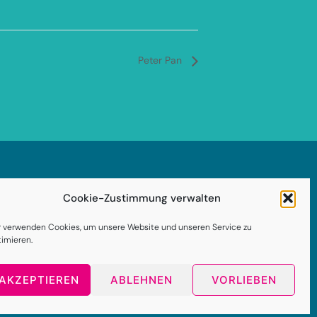
Peter Pan
Impressum
Cookie-Zustimmung verwalten
enschutzerklärung
r verwenden Cookies, um unsere Website und unseren Service zu
timieren.
AGB
kie-Richtlinie (EU)
AKZEPTIEREN
ABLEHNEN
VORLIEBEN