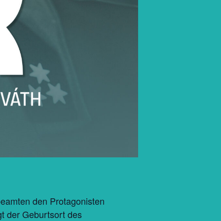
zbeamten den Protagonisten
gt der Geburtsort des