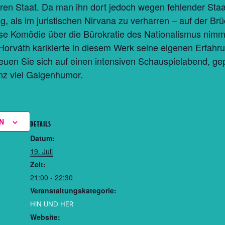
n Staat. Da man ihn dort jedoch wegen fehlender Staat
ig, als im juristischen Nirvana zu verharren – auf der Brü
se Komödie über die Bürokratie des Nationalismus nimmt
 Horváth karikierte in diesem Werk seine eigenen Erfah
uen Sie sich auf einen intensiven Schauspielabend, gep
nz viel Galgenhumor.
N
DETAILS
Datum:
19. Juli
Zeit:
21:00 - 22:30
Veranstaltungskategorie:
HIN UND HER
Website: