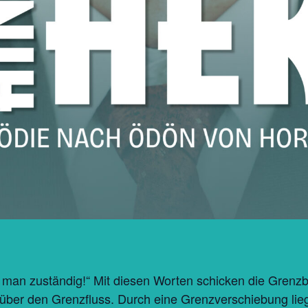
st man zuständig!“ Mit diesen Worten schicken die Gren
 über den Grenzfluss. Durch eine Grenzverschiebung lie