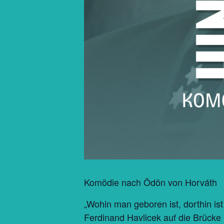
Komödie nach Ödön von Horváth
„Wohin man geboren ist, dorthin i
Ferdinand Havlicek auf die Brücke