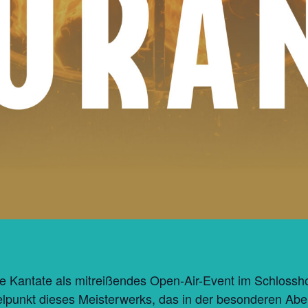
e Kantate als mitreißendes Open-Air-Event im Schlosshof
telpunkt dieses Meisterwerks, das in der besonderen A