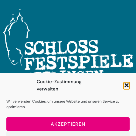
Cookie-Zustimmung
verwalten
FOLGEN SIE UNS!
Wir verwenden Cookies, um unsere Website und unseren Service zu
optimieren.
AKZEPTIEREN