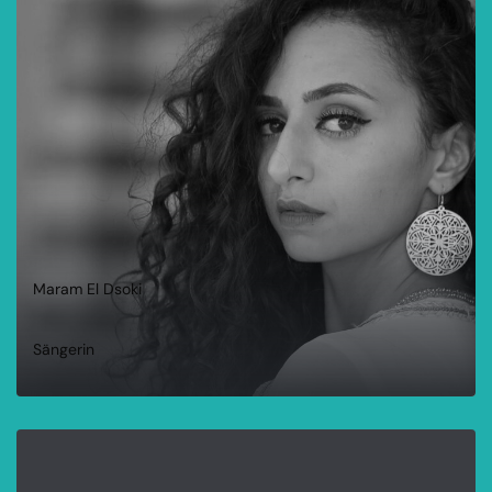
WEITERLESEN
Maram El Dsoki
Sängerin